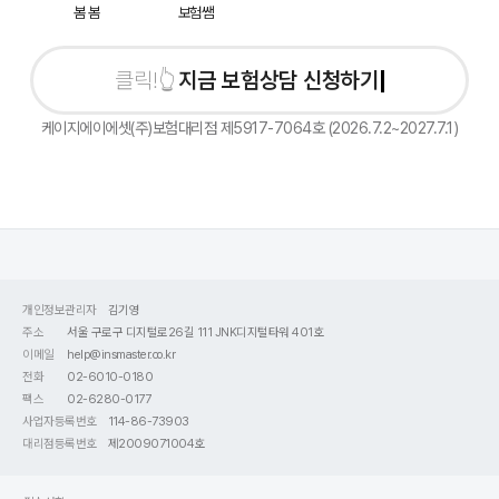
봄 봄
보험쌤
지금 보험상담 신청하기
케이지에이에셋(주)보험대리점 제5917-7064호 (2026.7.2~2027.7.1)
개인정보관리자
김기영
주소
서울 구로구 디지털로26길 111 JNK디지털타워 401호
이메일
help@insmaster.co.kr
전화
02-6010-0180
팩스
02-6280-0177
사업자등록번호
114-86-73903
대리점등록번호
제2009071004호