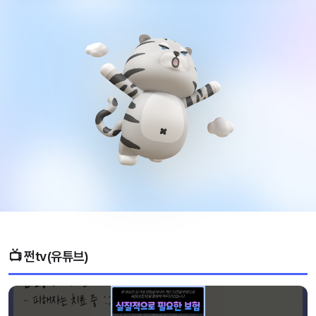
📺 쩐tv(유튜브)