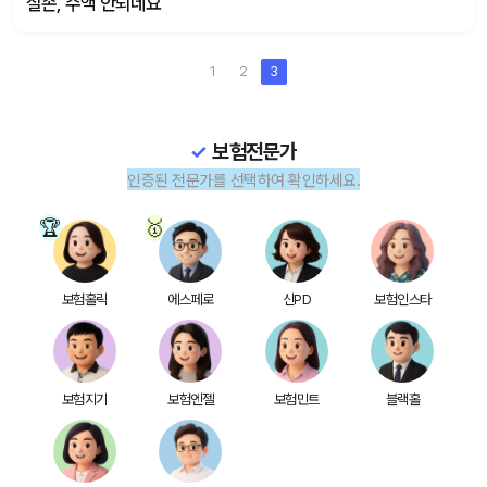
실손, 수액 안되네요
1
2
3
보험전문가
인증된 전문가를 선택하여 확인하세요.
보험홀릭
에스페로
신PD
보험인스타
보험지기
보험엔젤
보험민트
블랙홀