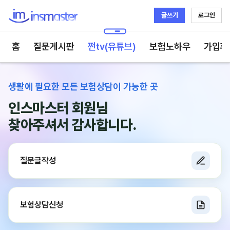
글쓰기
로그인
인스마스터
홈
질문게시판
쩐tv(유튜브)
보험노하우
가입후
생활에 필요한 모든 보험상담이 가능한 곳
인스마스터
회원님
찾아주셔서 감사합니다.
질문글작성
보험상담신청