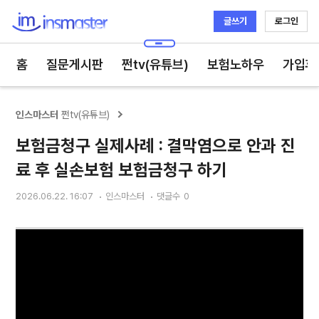
글쓰기
로그인
인스마스터
홈
질문게시판
쩐tv(유튜브)
보험노하우
가입후
인스마스터
쩐tv(유튜브)
보험금청구 실제사례 : 결막염으로 안과 진
료 후 실손보험 보험금청구 하기
2026.06.22. 16:07
인스마스터
댓글수
0