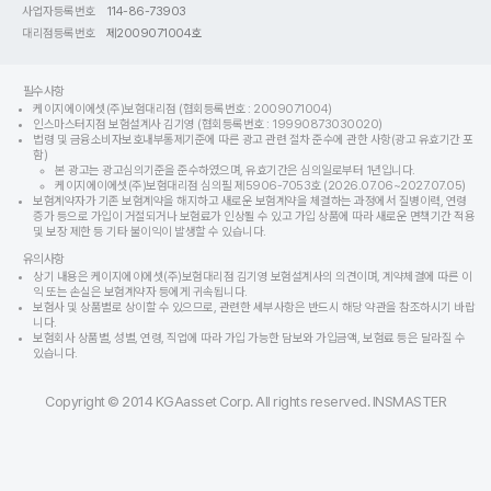
사업자등록번호
114-86-73903
대리점등록번호
제2009071004호
필수사항
케이지에이에셋(주)보험대리점 (협회등록번호 : 2009071004)
인스마스터지점 보험설계사 김기영 (협회등록번호 : 19990873030020)
법령 및 금융소비자보호내부통제기준에 따른 광고 관련 절차 준수에 관한 사항(광고 유효기간 포
함)
본 광고는 광고심의기준을 준수하였으며, 유효기간은 심의일로부터 1년입니다.
케이지에이에셋(주)보험대리점 심의필 제5906-7053호 (2026.07.06~2027.07.05)
보험계약자가 기존 보험계약을 해지하고 새로운 보험계약을 체결하는 과정에서 질병이력, 연령
증가 등으로 가입이 거절되거나 보험료가 인상될 수 있고 가입 상품에 따라 새로운 면책기간 적용
및 보장 제한 등 기타 불이익이 발생할 수 있습니다.
유의사항
상기 내용은 케이지에이에셋(주)보험대리점 김기영 보험설계사의 의견이며, 계약체결에 따른 이
익 또는 손실은 보험계약자 등에게 귀속됩니다.
보험사 및 상품별로 상이할 수 있으므로, 관련한 세부사항은 반드시 해당 약관을 참조하시기 바랍
니다.
보험회사 상품별, 성별, 연령, 직업에 따라 가입 가능한 담보와 가입금액, 보험료 등은 달라질 수
있습니다.
Copyright © 2014 KGAasset Corp. All rights reserved. INSMASTER