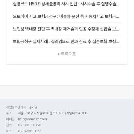
질병코드 H50.9 상세불명의 사시 진단 : 사시수술 후 질병수술비 보험금청구 실제사례
오토바이 사고 보험금청구 : 이륜차 운전 중 자동차사고 보험금청구 실제사례
노인성 백내장 진단 후 백내장 제거술과 인공 수정체 삽입술 보험금청구 실제사례
보험금청구 실제사례 : 결막염으로 안과 진료 후 실손보험 보험금청구 하기
+ 목록으로
개인정보관리자
김기영
주소
서울 구로구 디지털로26길 111 JNK디지털타워 401호
이메일
help@insmaster.co.kr
전화
02-6010-0180
팩스
02-6280-0177