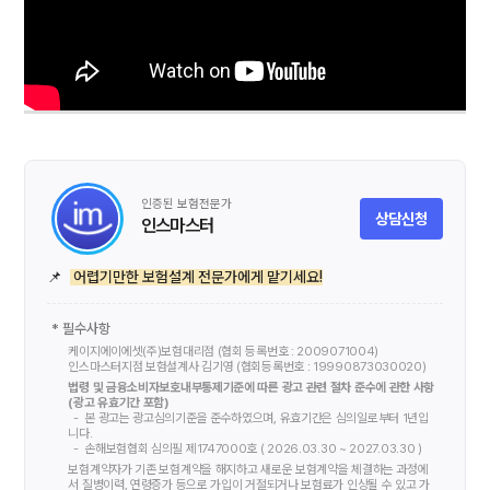
인증된 보험전문가
상담신청
인스마스터
📌
어렵기만한 보험설계 전문가에게 맡기세요!
* 필수사항
케이지에이에셋(주)보험대리점 (협회 등록번호 : 2009071004)
인스마스터지점 보험설계사
김기영
(협회등록번호 :
19990873030020
)
법령 및 금융소비자보호내부통제기준에 따른 광고 관련 절차 준수에 관한 사항
(광고 유효기간 포함)
본 광고는 광고심의기준을 준수하였으며, 유효기간은 심의일로부터 1년입
니다.
손해보험협회 심의필 제1747000호 ( 2026.03.30 ~ 2027.03.30 )
보험계약자가 기존 보험계약을 해지하고 새로운 보험계약을 체결하는 과정에
서 질병이력, 연령증가 등으로 가입이 거절되거나 보험료가 인상될 수 있고 가