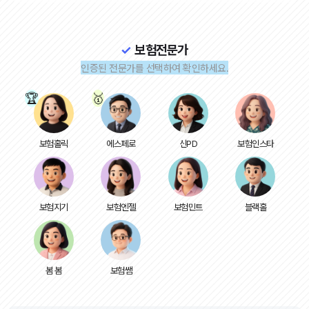
보험전문가
인증된 전문가를 선택하여 확인하세요.
보험홀릭
에스페로
신PD
보험인스타
보험지기
보험엔젤
보험민트
블랙홀
봄 봄
보험쌤