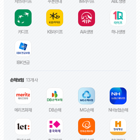
처브라이프
푸본현대
IM라이프
ABL생명
카디프
KB라이프
AIA생명
하나생명
IBK연금
손해보험
13개사
메리츠화재
DB손해
MG손해
NH농협손해