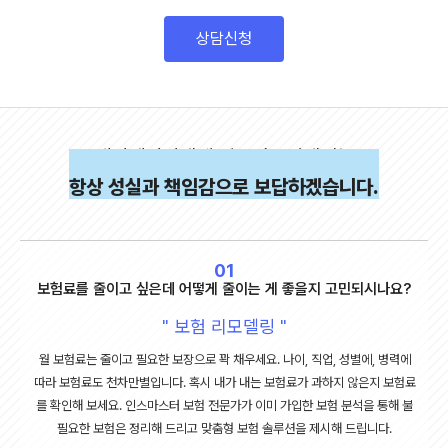
개인정보 수집 및 이용에 관한 동의

1. 개인정보 수집 및 이용 목적

상담신청
- 보험 상담, 보험 리모델링 및 가입 권유를 위한 안내 및 서비스 제공

2. 개인정보 수집 및 이용 항목

- 성명, 연령, 연락처

3. 개인정보 보유 및 이용기간

- 동의일로부터 3년

4. 동의를 거부할 권리 및 동의를 거부할 경우의 불이익

- 귀하는 개인정보 수집, 이용에 대한 동의를 거부할 권리가 있습니다. 동의 거부시 보
험계약 상담 등의 서비스를 받으실 수 없습니다.

케이제이이에셋 인스마스터에서는
개인정보 제공에 관한 동의

항상 성실과 책임감으로 보답하겠습니다.
1. 제공 받는 자

- 케이지에이에셋(주) 인스마스터지사

> 인스마스터지사 보험설계사 곽나영 (협회등록번호 : 19951073040006)

> 인스마스터지사 보험설계사 김영욱 (협회등록번호 : 20061276020028)

> 인스마스터지사 보험설계사 김은희 (협회등록번호 : 20080275030010)

01
> 인스마스터지사 보험설계사 신미선 (협회등록번호 : 19940273090009)

> 인스마스터지사 보험설계사 이미현 (협회등록번호 : 20101182110013)

보험료를 줄이고 싶은데 어떻게 줄이는 게 좋을지 고민되시나요?
> 인스마스터지사 보험설계사 정수경 (협회등록번호 : 20191083080005)

> 인스마스터지사 보험설계사 최문기 (협회등록번호 : 20170278020009)

" 보험 리모델링 "
> 인스마스터지사 보험설계사 신은미 (협회등록번호 : 20061172040007)

> 인스마스터지사 보험설계사 박태규 (협회등록번호 : 20080174020021)

월 보험료는 줄이고 필요한 보장으로 꽉 채우세요. 나이, 직업, 성별에, 병력에
2. 개인정보를 제공받는 자의 이용 목적

따라 보험료도 천차만별입니다. 혹시 내가 내는 보험료가 과하지 않은지 보험료
- 보험 상품/서비스 소개 및 상담

를 확인해 보세요. 인스마스터 보험 전문가가 이미 가입한 보험 분석을 통해 불
- 보험상품판매 및 가입체결

3. 제공하는 정보

필요한 보험은 정리해 드리고 맞춤형 보험 솔루션을 제시해 드립니다.
- 성명, 생년월일, 연락처, 거주지역
