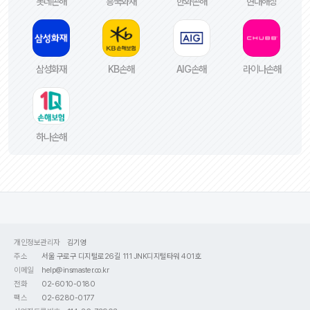
롯데손해
흥국화재
한화손해
현대해상
삼성화재
KB손해
AIG손해
라이나손해
하나손해
개인정보관리자
김기영
주소
서울 구로구 디지털로26길 111 JNK디지털타워 401호
이메일
help@insmaster.co.kr
전화
02-6010-0180
팩스
02-6280-0177