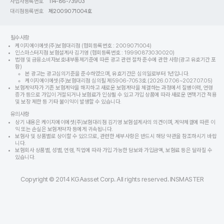
사업자등록번호
114-86-73903
대리점등록번호
제2009071004호
필수사항
케이지에이에셋(주)보험대리점 (협회등록번호 : 2009071004)
인스마스터지점 보험설계사 김기영 (협회등록번호 : 19990873030020)
법령 및 금융소비자보호내부통제기준에 따른 광고 관련 절차 준수에 관한 사항(광고 유효기간 포
함)
본 광고는 광고심의기준을 준수하였으며, 유효기간은 심의일로부터 1년입니다.
케이지에이에셋(주)보험대리점 심의필 제5906-7053호 (2026.07.06~2027.07.05)
보험계약자가 기존 보험계약을 해지하고 새로운 보험계약을 체결하는 과정에서 질병이력, 연령
증가 등으로 가입이 거절되거나 보험료가 인상될 수 있고 가입 상품에 따라 새로운 면책기간 적용
및 보장 제한 등 기타 불이익이 발생할 수 있습니다.
유의사항
상기 내용은 케이지에이에셋(주)보험대리점 김기영 보험설계사의 의견이며, 계약체결에 따른 이
익 또는 손실은 보험계약자 등에게 귀속됩니다.
보험사 및 상품별로 상이할 수 있으므로, 관련한 세부사항은 반드시 해당 약관을 참조하시기 바랍
니다.
보험회사 상품별, 성별, 연령, 직업에 따라 가입 가능한 담보와 가입금액, 보험료 등은 달라질 수
있습니다.
Copyright © 2014 KGAasset Corp. All rights reserved. INSMASTER