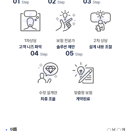
01
02
03
Step
Step
Step
1차상담
보험 전문가
2차 상담
고객 니즈 파악
솔루션 제안
설계 내용 조절
04
05
Step
Step
수정 설계안
맞춤형 보험
최종 조율
계약완료
이름
남
여