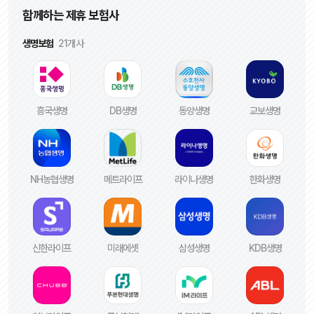
함께하는 제휴 보험사
생명보험
21개사
흥국생명
DB생명
동양생명
교보생명
NH농협생명
메트라이프
라이나생명
한화생명
신한라이프
미래에셋
삼성생명
KDB생명