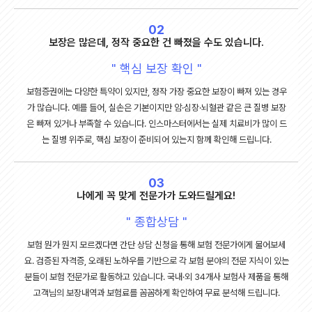
4. 제공받는 자의 개인정보 보유 및 이용 기간

- 동의일로부터 3년

5. 동의를 거부할 권리 및 동의를 거부할 경우의 불이익

02
- 귀하는 개인정보 제공에 대한 동의를 거부할 권리가 있습니다. 동의 거부시 보험계약 
보장은 많은데, 정작 중요한 건 빠졌을 수도 있습니다.
상담 등의 서비스를 받으실 수 없습니다.

※ 동의 철회를 위한 안내

" 핵심 보장 확인 "
본 동의를 하시더라도 이후에 동의를 철회하거나 가입 권유 목적의 연락에 대한 중단을 
요청하실 수 있습니다.

보험증권에는 다양한 특약이 있지만, 정작 가장 중요한 보장이 빠져 있는 경우
연락처 : 케이지에이에셋(주) 인스마스터지사 김기영 (지점연락처 02-6010-0180 
, 휴대폰 010-2236-0345)

가 많습니다. 예를 들어, 실손은 기본이지만 암·심장·뇌혈관 같은 큰 질병 보장
은 빠져 있거나 부족할 수 있습니다. 인스마스터에서는 실제 치료비가 많이 드
는 질병 위주로, 핵심 보장이 준비되어 있는지 함께 확인해 드립니다.
03
나에게 꼭 맞게 전문가가 도와드릴게요!
" 종합상담 "
보험 뭔가 뭔지 모르겠다면 간단 상담 신청을 통해 보험 전문가에게 물어보세
요. 검증된 자격증, 오래된 노하우를 기반으로 각 보험 분야의 전문 지식이 있는
분들이 보험 전문가로 활동하고 있습니다. 국내·외 34개사 보험사 제품을 통해
고객님의 보장내역과 보험료를 꼼꼼하게 확인하여 무료 분석해 드립니다.