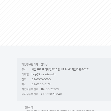
개인정보관리자
김기영
주소
서울 구로구 디지털로26길 111 JNK디지털타워 401호
이메일
help@insmaster.co.kr
전화
02-6010-0180
팩스
02-6280-0177
사업자등록번호
114-86-73903
대리점등록번호
제2009071004호
필수사항