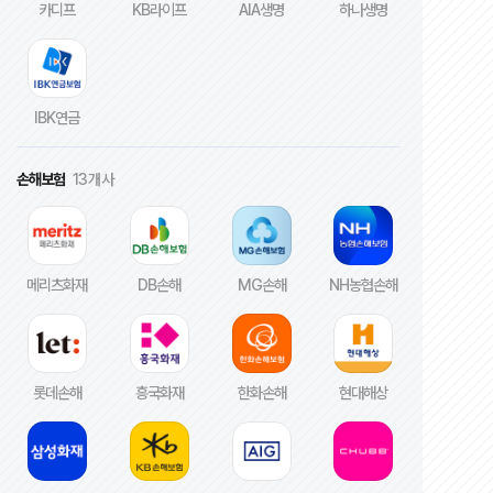
카디프
KB라이프
AIA생명
하나생명
IBK연금
손해보험
13개사
메리츠화재
DB손해
MG손해
NH농협손해
롯데손해
흥국화재
한화손해
현대해상