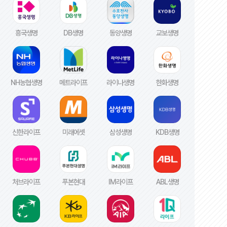
흥국생명
DB생명
동양생명
교보생명
NH농협생명
메트라이프
라이나생명
한화생명
신한라이프
미래에셋
삼성생명
KDB생명
처브라이프
푸본현대
IM라이프
ABL생명