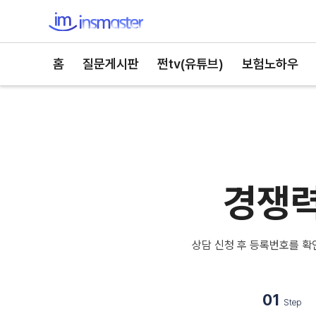
인스마스터
홈
질문게시판
쩐tv(유튜브)
보험노하우
경쟁력
상담 신청 후 등록번호를 확
01
Step