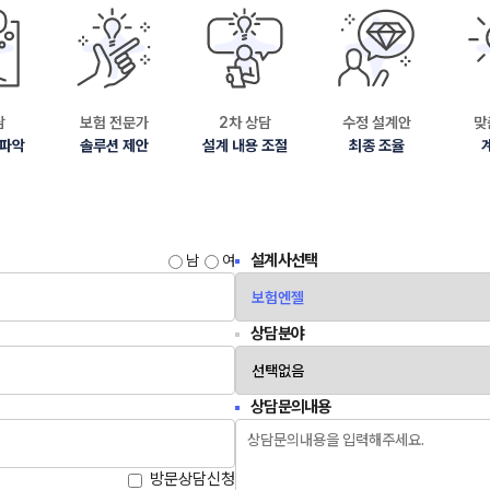
담
보험 전문가
2차 상담
수정 설계안
맞
 파악
솔루션 제안
설계 내용 조절
최종 조율
설계사선택
남
여
상담분야
상담문의내용
방문상담신청