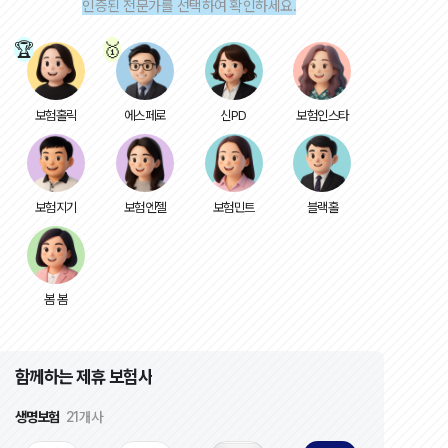
인증된 전문가를 선택하여 확인하세요.
: 19951073040006)

: 20061276020028)

: 20080275030010)

: 19940273090009)

 20101182110013)

: 20191083080005)

보험홀릭
에스페로
신PD
보험인스타
: 20170278020009)

: 20061172040007)

: 20080174020021)

보험지기
보험엔젤
보험민트
블랙홀
이익

리가 있습니다. 동의 거부시 보험계약 상담 등의 서비스를 받으실 수 없습니
봄 봄
입 권유 목적의 연락에 대한 중단을 요청하실 수 있습니다.

(지점연락처 02-6010-0180 , 휴대폰 010-2236-0345)

함께하는 제휴 보험사
생명보험
21개사