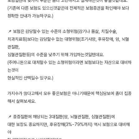
보험일텐데 몇가지 부분은 좀더 고민하시고 설계하는것이 좋을것같네요.
(기존에 다른 보험도 있으신것같은데 전체적은 보험증권을 확인해야 보다
정확한 안내가 가능하구요.)
📌 보험은 감당할수 있는 수준의 소형위험(감기나 몸살, 치질수술,
치과치료등)보다는 감당할수 없는 대형위험(조기사망, 후유장애, 암, 뇌혈
관질환,
심혈관질환등)의 수준을 낮추기 위해 가입하는것일텐데요.
(주머니돈으로 대처할수 있는 소형위험이라면 보험보다는 자산으로 대비하
는것이
현실적인 선택일수 있구요.)
가지수가 많다고해서 모두 좋은보험은 아니기때문에 핵심담보에 좀더 집중
해서 살펴보세요.
📌 중증질환에 해당되는 3대질환(암, 뇌혈관질환, 심혈관질환)에
대한 보장도 중요하지만, 후유장해(3%~79%까지) 역시 보험으로 대비해
야