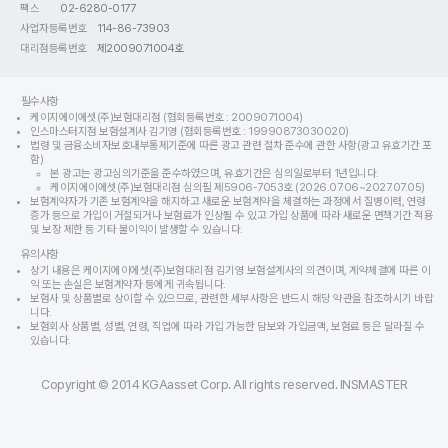
팩스
02-6280-0177
사업자등록번호
114-86-73903
대리점등록번호
제2009071004호
필수사항
케이지에이에셋(주)보험대리점 (협회등록번호 : 2009071004)
인스마스터지점 보험설계사 김기영 (협회등록번호 : 19990873030020)
법령 및 금융소비자보호내부통제기준에 따른 광고 관련 절차 준수에 관한 사항(광고 유효기간 포
함)
본 광고는 광고심의기준을 준수하였으며, 유효기간은 심의일로부터 1년입니다.
케이지에이에셋(주)보험대리점 심의필 제5906-7053호 (2026.07.06~2027.07.05)
보험계약자가 기존 보험계약을 해지하고 새로운 보험계약을 체결하는 과정에서 질병이력, 연령
증가 등으로 가입이 거절되거나 보험료가 인상될 수 있고 가입 상품에 따라 새로운 면책기간 적용
및 보장 제한 등 기타 불이익이 발생할 수 있습니다.
유의사항
상기 내용은 케이지에이에셋(주)보험대리점 김기영 보험설계사의 의견이며, 계약체결에 따른 이
익 또는 손실은 보험계약자 등에게 귀속됩니다.
보험사 및 상품별로 상이할 수 있으므로, 관련한 세부사항은 반드시 해당 약관을 참조하시기 바랍
니다.
보험회사 상품별, 성별, 연령, 직업에 따라 가입 가능한 담보와 가입금액, 보험료 등은 달라질 수
있습니다.
Copyright © 2014 KGAasset Corp. All rights reserved. INSMASTER